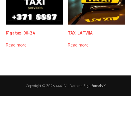
Rīga taxi 00-24
TAXI LATVIJA
Read more
Read more
Copyright © 2026 444.LV | Darbina
Ziņu žurnāls X