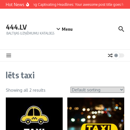
Hot News
Crafting Captivating Headlines: Your awesome post title goes here
444.LV
Menu
BALTIJAS UZŅĒMUMU KATALOGS
lēts taxi
Showing all 2 results