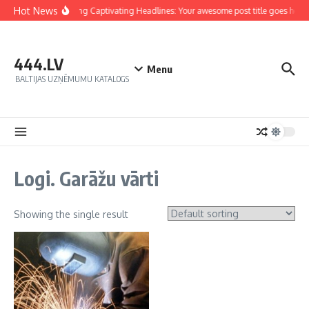
Hot News
Crafting Captivating Headlines: Your awesome post title goes here
444.LV
Menu
BALTIJAS UZŅĒMUMU KATALOGS
Logi. Garāžu vārti
Showing the single result