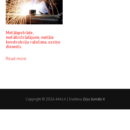
Metālapstrāde,
metālizstrādājumi, metāla
konstrukciju ražošana, uzziņu
dienests.
Read more
Copyright © 2026 444.LV | Darbina
Ziņu žurnāls X