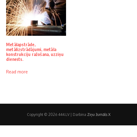
Metālapstrāde,
metālizstrādājumi, metāla
konstrukciju ražošana, uzziņu
dienests.
Read more
Copyright © 2026 444.LV | Darbina
Ziņu žurnāls X