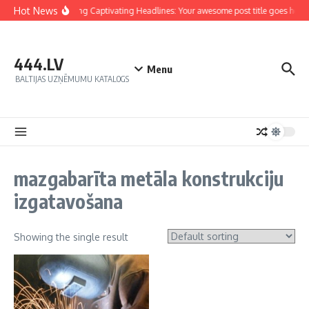
Hot News
Crafting Captivating Headlines: Your awesome post title goes here
444.LV
Menu
BALTIJAS UZŅĒMUMU KATALOGS
mazgabarīta metāla konstrukciju
izgatavošana
Showing the single result