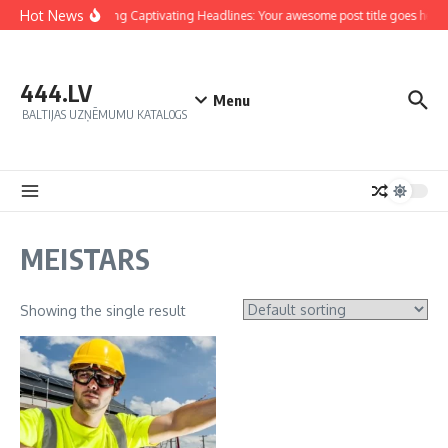
Hot News
Crafting Captivating Headlines: Your awesome post title goes here
444.LV
Menu
BALTIJAS UZŅĒMUMU KATALOGS
MEISTARS
Showing the single result