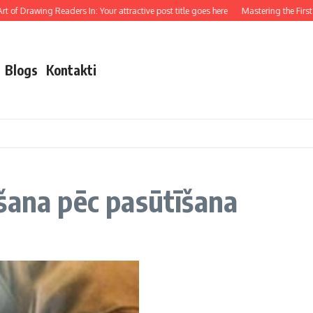
t of Drawing Readers In: Your attractive post title goes here
Mastering the First I
Blogs
Kontakti
šana pēc pasūtīšana