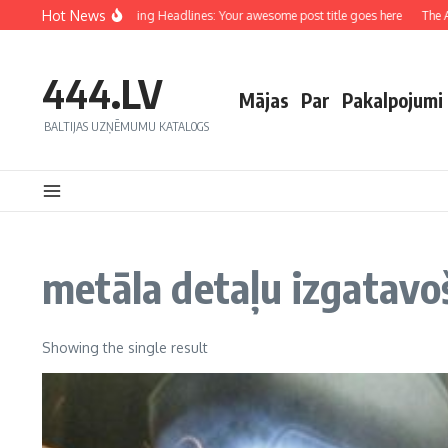
Hot News
Crafting Captivating Headlines: Your awesome post title goes here
The Ar
444.LV
Mājas
Par
Pakalpojumi
BALTIJAS UZŅĒMUMU KATALOGS
metāla detaļu izgatavo
Showing the single result