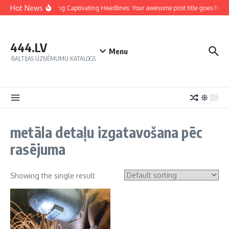
Hot News
Crafting Captivating Headlines: Your awesome post title goes here
444.LV
Menu
BALTIJAS UZŅĒMUMU KATALOGS
metāla detaļu izgatavošana pēc
rasējuma
Showing the single result