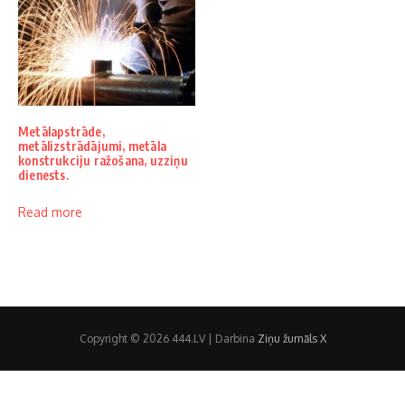
Metālapstrāde,
metālizstrādājumi, metāla
konstrukciju ražošana, uzziņu
dienests.
Read more
Copyright © 2026 444.LV | Darbina
Ziņu žurnāls X