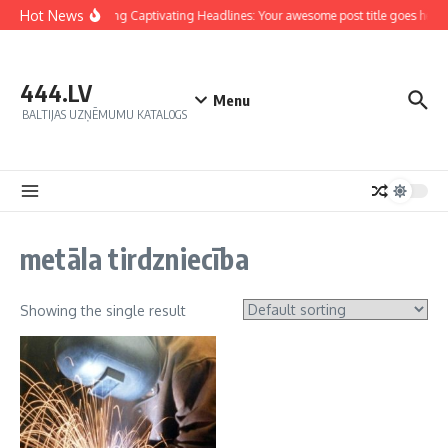
Hot News
Crafting Captivating Headlines: Your awesome post title goes here
444.LV
Menu
BALTIJAS UZŅĒMUMU KATALOGS
metāla tirdzniecība
Showing the single result