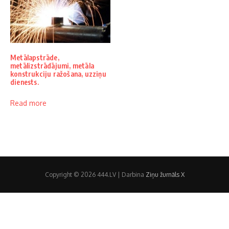
Metālapstrāde,
metālizstrādājumi, metāla
konstrukciju ražošana, uzziņu
dienests.
Read more
Copyright © 2026 444.LV | Darbina
Ziņu žurnāls X