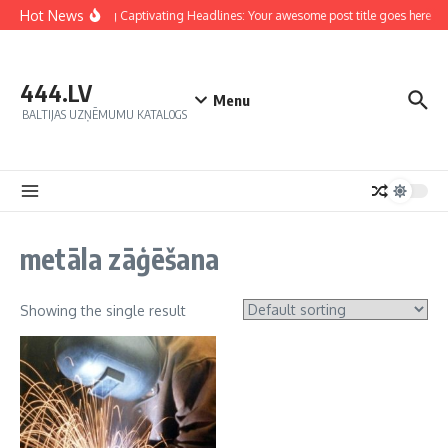
Hot News
Crafting Captivating Headlines: Your awesome post title goes here
444.LV
Menu
BALTIJAS UZŅĒMUMU KATALOGS
metāla zāģēšana
Showing the single result