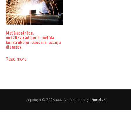
Metālapstrāde,
metālizstrādājumi, metāla
konstrukciju ražošana, uzziņu
dienests.
Read more
Copyright © 2026 444.LV | Darbina
Ziņu žurnāls X