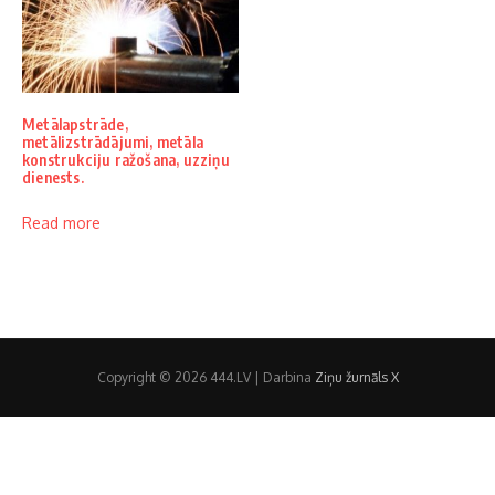
Metālapstrāde,
metālizstrādājumi, metāla
konstrukciju ražošana, uzziņu
dienests.
Read more
Copyright © 2026 444.LV | Darbina
Ziņu žurnāls X