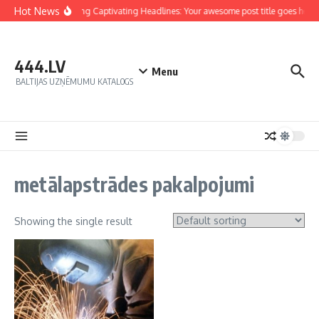
Hot News
Crafting Captivating Headlines: Your awesome post title goes here
444.LV
Menu
BALTIJAS UZŅĒMUMU KATALOGS
metālapstrādes pakalpojumi
Showing the single result