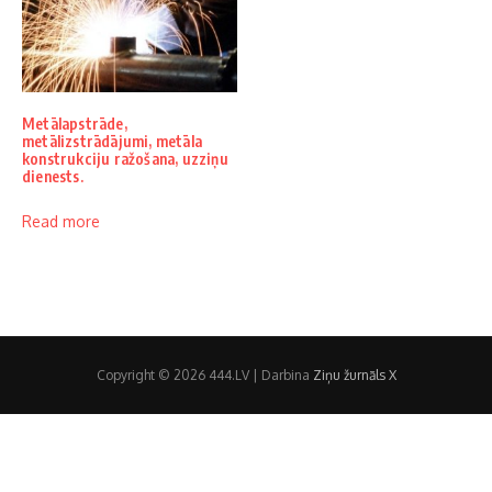
Metālapstrāde,
metālizstrādājumi, metāla
konstrukciju ražošana, uzziņu
dienests.
Read more
Copyright © 2026 444.LV | Darbina
Ziņu žurnāls X