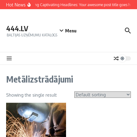
Hot News
Crafting Captivating Headlines: Your awesome post title goes here
444.LV
Menu
BALTIJAS UZŅĒMUMU KATALOGS
Metālizstrādājumi
Showing the single result