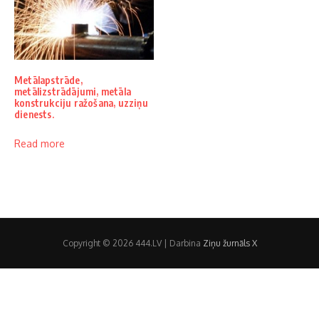
Metālapstrāde,
metālizstrādājumi, metāla
konstrukciju ražošana, uzziņu
dienests.
Read more
Copyright © 2026 444.LV | Darbina
Ziņu žurnāls X