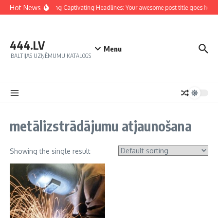
Hot News
Crafting Captivating Headlines: Your awesome post title goes here
444.LV
Menu
BALTIJAS UZŅĒMUMU KATALOGS
metālizstrādājumu atjaunošana
Showing the single result