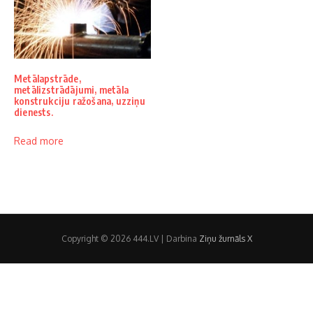
Metālapstrāde,
metālizstrādājumi, metāla
konstrukciju ražošana, uzziņu
dienests.
Read more
Copyright © 2026 444.LV | Darbina
Ziņu žurnāls X