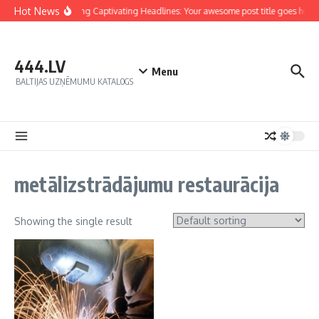
Hot News
Crafting Captivating Headlines: Your awesome post title goes here
444.LV
Menu
BALTIJAS UZŅĒMUMU KATALOGS
metālizstrādājumu restaurācija
Showing the single result