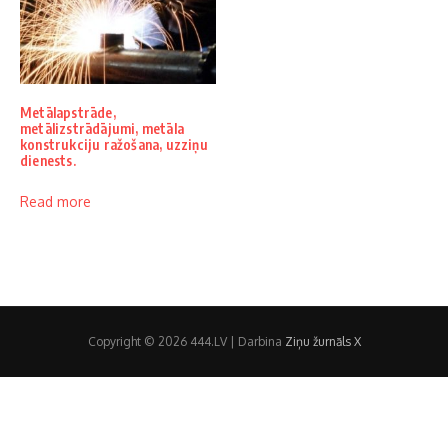
Metālapstrāde,
metālizstrādājumi, metāla
konstrukciju ražošana, uzziņu
dienests.
Read more
Copyright © 2026 444.LV | Darbina
Ziņu žurnāls X