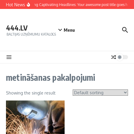
Hot News
Crafting Captivating Headlines: Your awesome post title goes here
444.LV
Menu
BALTIJAS UZŅĒMUMU KATALOGS
metināšanas pakalpojumi
Showing the single result