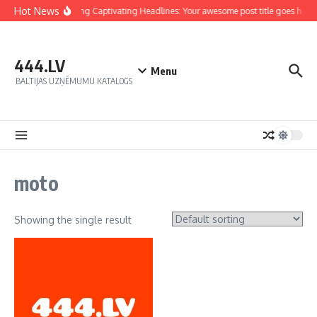
Hot News
Crafting Captivating Headlines: Your awesome post title goes here
444.LV
Menu
BALTIJAS UZŅĒMUMU KATALOGS
moto
Showing the single result