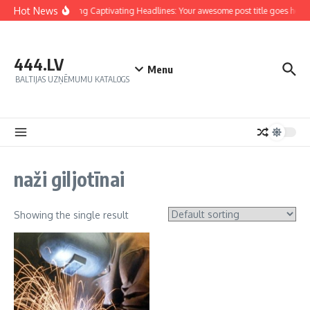
Hot News
Crafting Captivating Headlines: Your awesome post title goes here
444.LV
Menu
BALTIJAS UZŅĒMUMU KATALOGS
naži giljotīnai
Showing the single result