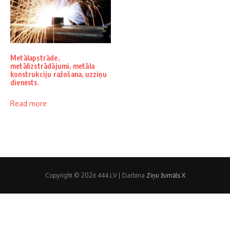
Metālapstrāde,
metālizstrādājumi, metāla
konstrukciju ražošana, uzziņu
dienests.
Read more
Copyright © 2026 444.LV | Darbina
Ziņu žurnāls X