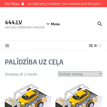
Hot News
Crafting Captivating Headlines: Your awesome post title goes here
444.LV
Menu
BALTIJAS UZŅĒMUMU KATALOGS
PALĪDZĪBA UZ CEĻA
Showing all 2 results