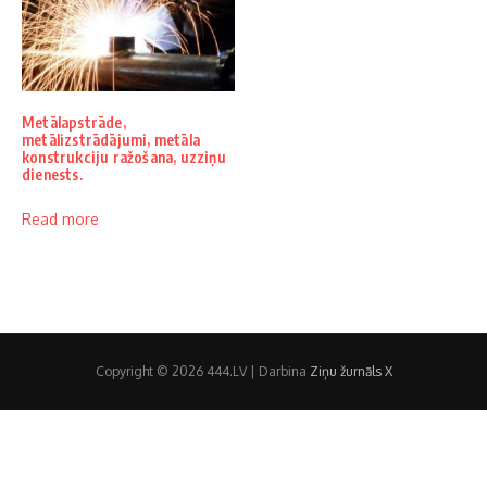
Metālapstrāde,
metālizstrādājumi, metāla
konstrukciju ražošana, uzziņu
dienests.
Read more
Copyright © 2026 444.LV | Darbina
Ziņu žurnāls X