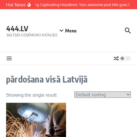
Hot News
Crafting Captivating Headlines: Your awesome post title goes here
444.LV
Menu
BALTIJAS UZŅĒMUMU KATALOGS
pārdošana visā Latvijā
Showing the single result