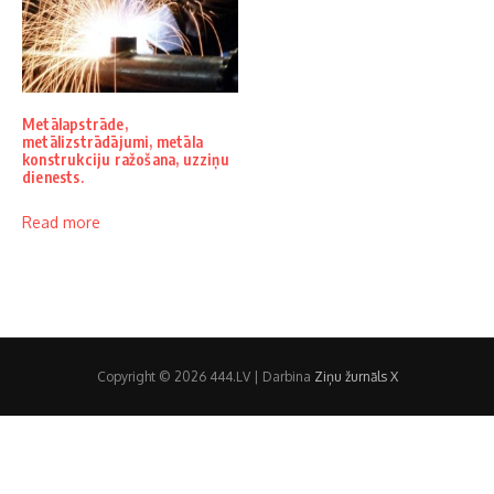
Metālapstrāde,
metālizstrādājumi, metāla
konstrukciju ražošana, uzziņu
dienests.
Read more
Copyright © 2026 444.LV | Darbina
Ziņu žurnāls X