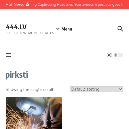
Hot News
Crafting Captivating Headlines: Your awesome post title goes here
444.LV
Menu
BALTIJAS UZŅĒMUMU KATALOGS
pirksti
Showing the single result