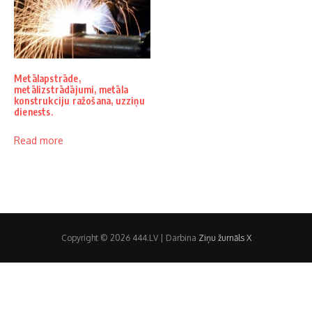
Metālapstrāde,
metālizstrādājumi, metāla
konstrukciju ražošana, uzziņu
dienests.
Read more
Copyright © 2026 444.LV | Darbina
Ziņu žurnāls X