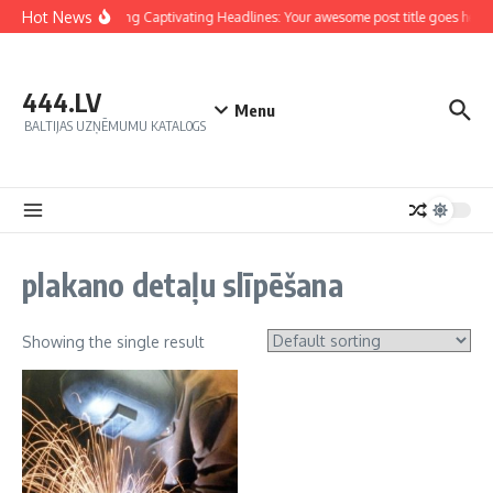
Hot News
Crafting Captivating Headlines: Your awesome post title goes here
444.LV
Menu
BALTIJAS UZŅĒMUMU KATALOGS
plakano detaļu slīpēšana
Showing the single result