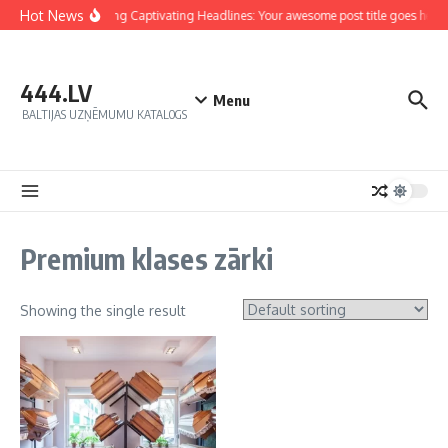
Hot News
Crafting Captivating Headlines: Your awesome post title goes here
444.LV
Menu
BALTIJAS UZŅĒMUMU KATALOGS
Premium klases zārki
Showing the single result