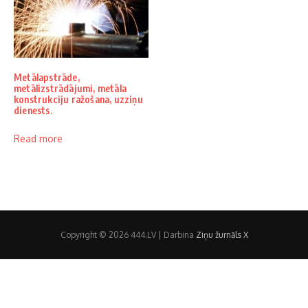
Metālapstrāde,
metālizstrādājumi, metāla
konstrukciju ražošana, uzziņu
dienests.
Read more
Copyright © 2026 444.LV | Darbina
Ziņu žurnāls X