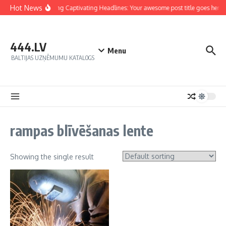
Hot News
Crafting Captivating Headlines: Your awesome post title goes here
444.LV
Menu
BALTIJAS UZŅĒMUMU KATALOGS
rampas blīvēšanas lente
Showing the single result