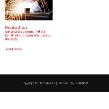
Metālapstrāde,
metālizstrādājumi, metāla
konstrukciju ražošana, uzziņu
dienests.
Read more
Copyright © 2026 444.LV | Darbina
Ziņu žurnāls X