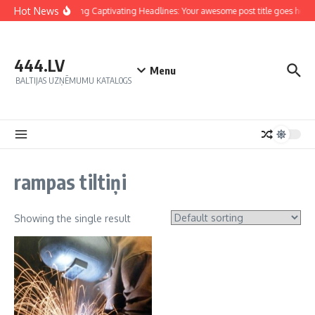
Hot News
Crafting Captivating Headlines: Your awesome post title goes here
444.LV
Menu
BALTIJAS UZŅĒMUMU KATALOGS
rampas tiltiņi
Showing the single result