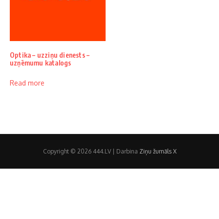
Optika – uzziņu dienests –
uzņēmumu katalogs
Read more
Copyright © 2026 444.LV | Darbina
Ziņu žurnāls X