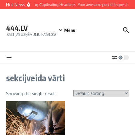
Hot News
Crafting Captivating Headlines: Your awesome post title goes here
444.LV
Menu
BALTIJAS UZŅĒMUMU KATALOGS
sekcijveida vārti
Showing the single result