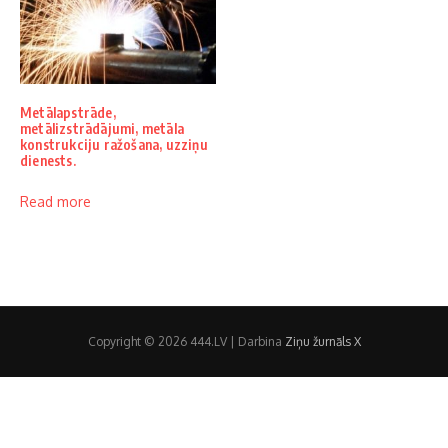
Metālapstrāde,
metālizstrādājumi, metāla
konstrukciju ražošana, uzziņu
dienests.
Read more
Copyright © 2026 444.LV | Darbina
Ziņu žurnāls X