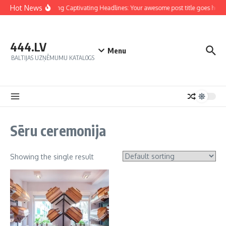
Hot News
Crafting Captivating Headlines: Your awesome post title goes here
444.LV
Menu
BALTIJAS UZŅĒMUMU KATALOGS
Sēru ceremonija
Showing the single result