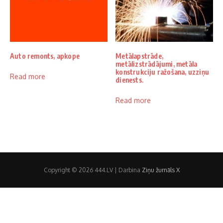
Auto remonts, apkope
Metālapstrāde,
metālizstrādājumi, metāla
konstrukciju ražošana, uzziņu
Read more
dienests.
Read more
Copyright © 2026 444.LV | Darbina
Ziņu žurnāls X