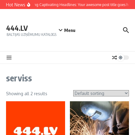
Hot News
Crafting Captivating Headlines: Your awesome post title goes here
444.LV
Menu
BALTIJAS UZŅĒMUMU KATALOGS
serviss
Showing all 2 results