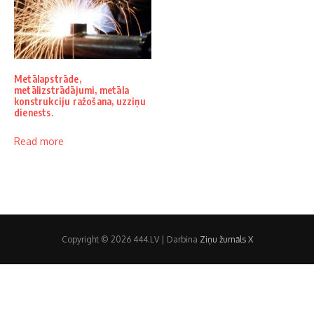
Metālapstrāde,
metālizstrādājumi, metāla
konstrukciju ražošana, uzziņu
dienests.
Read more
Copyright © 2026 444.LV | Darbina
Ziņu žurnāls X