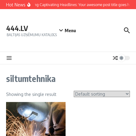
Hot News
Crafting Captivating Headlines: Your awesome post title goes here
444.LV
Menu
BALTIJAS UZŅĒMUMU KATALOGS
siltumtehnika
Showing the single result