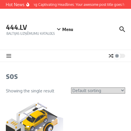
Hot News
Crafting Captivating Headlines: Your awesome post title goes here
444.LV
Menu
BALTIJAS UZŅĒMUMU KATALOGS
sos
Showing the single result