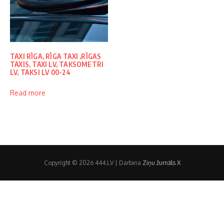
TAXI RĪGA, RĪGA TAXI ,RĪGAS
TAXIS, TAXI LV, TAKSOMETRI
LV, TAKSI LV 00-24
Read more
Copyright © 2026 444.LV | Darbina
Ziņu žurnāls X