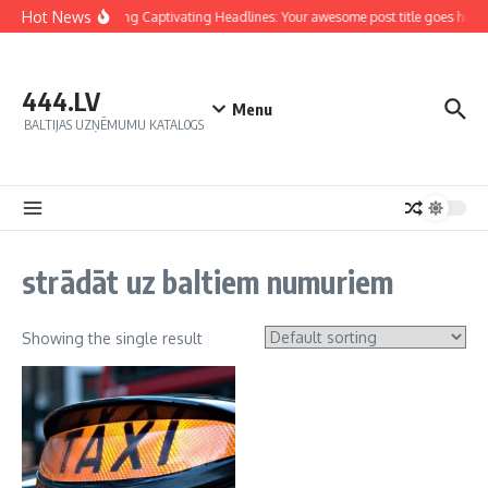
Hot News
Crafting Captivating Headlines: Your awesome post title goes here
444.LV
Menu
BALTIJAS UZŅĒMUMU KATALOGS
strādāt uz baltiem numuriem
Showing the single result