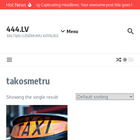
Hot News
Crafting Captivating Headlines: Your awesome post title goes here
444.LV
Menu
BALTIJAS UZŅĒMUMU KATALOGS
takosmetru
Showing the single result