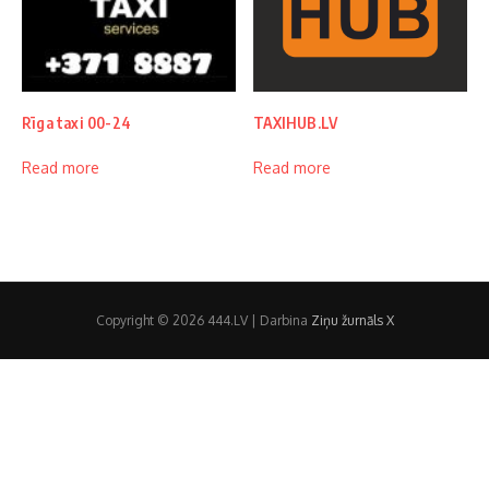
Rīga taxi 00-24
TAXIHUB.LV
Read more
Read more
Copyright © 2026 444.LV | Darbina
Ziņu žurnāls X