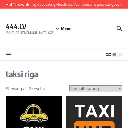
Hot News
Crafting Captivating Headlines: Your awesome post title goes here
444.LV
Menu
BALTIJAS UZŅĒMUMU KATALOGS
taksi riga
Showing all 2 results