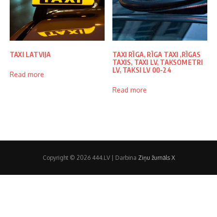
TAXI LATVIJA
TAXI RĪGA, RĪGA TAXI ,RĪGAS
TAXIS, TAXI LV, TAKSOMETRI
LV, TAKSI LV 00-24
Read more
Read more
Copyright © 2026 444.LV | Darbina
Ziņu žurnāls X