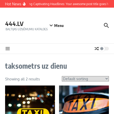
Hot News
Crafting Captivating Headlines: Your awesome post title goes here
444.LV
Menu
BALTIJAS UZŅĒMUMU KATALOGS
taksometrs uz dienu
Showing all 2 results