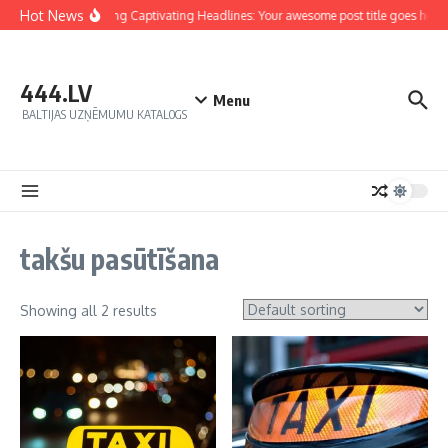
Hot News
Crafting Captivating Headlines: Your awesome post title goes here
444.LV
Menu
BALTIJAS UZŅĒMUMU KATALOGS
takšu pasūtīšana
Showing all 2 results