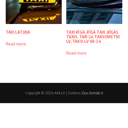
TAXI LATVIJA
TAXI RĪGA, RĪGA TAXI ,RĪGAS
TAXIS, TAXI LV, TAKSOMETRI
LV, TAKSI LV 00-24
Read more
Read more
Copyright © 2026 444.LV | Darbina
Ziņu žurnāls X