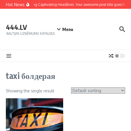
Hot News
Crafting Captivating Headlines: Your awesome post title goes here
444.LV
Menu
BALTIJAS UZŅĒMUMU KATALOGS
taxi болдерая
Showing the single result