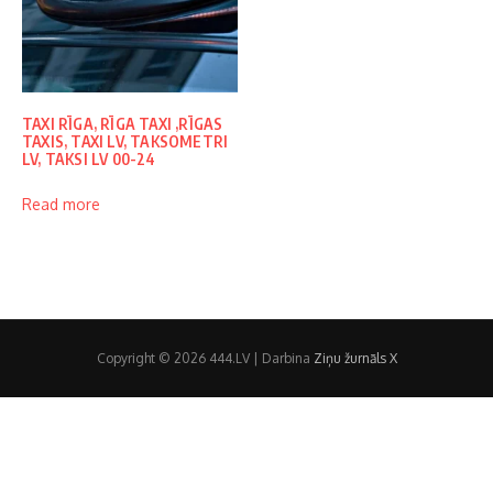
TAXI RĪGA, RĪGA TAXI ,RĪGAS
TAXIS, TAXI LV, TAKSOMETRI
LV, TAKSI LV 00-24
Read more
Copyright © 2026 444.LV | Darbina
Ziņu žurnāls X