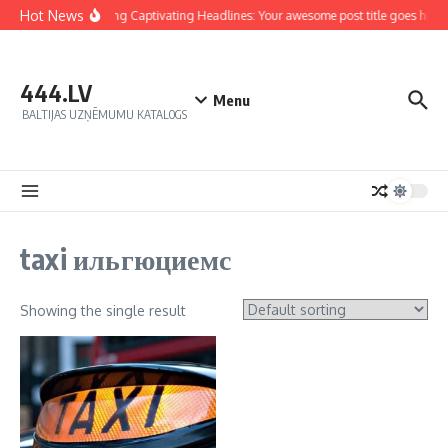
Hot News
Crafting Captivating Headlines: Your awesome post title goes here
444.LV
Menu
BALTIJAS UZŅĒMUMU KATALOGS
taxi ильгюциемс
Showing the single result