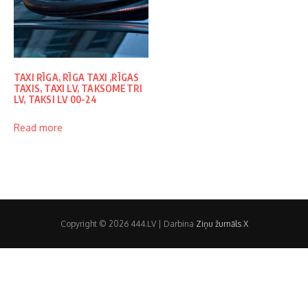
TAXI RĪGA, RĪGA TAXI ,RĪGAS
TAXIS, TAXI LV, TAKSOMETRI
LV, TAKSI LV 00-24
Read more
Copyright © 2026 444.LV | Darbina
Ziņu žurnāls X