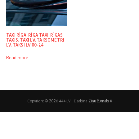
TAXI RĪGA, RĪGA TAXI ,RĪGAS
TAXIS, TAXI LV, TAKSOMETRI
LV, TAKSI LV 00-24
Read more
Copyright © 2026 444.LV | Darbina
Ziņu žurnāls X