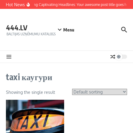
Hot News
Crafting Captivating Headlines: Your awesome post title goes here
444.LV
Menu
BALTIJAS UZŅĒMUMU KATALOGS
taxi каугури
Showing the single result