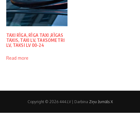
TAXI RĪGA, RĪGA TAXI ,RĪGAS
TAXIS, TAXI LV, TAKSOMETRI
LV, TAKSI LV 00-24
Read more
Copyright © 2026 444.LV | Darbina
Ziņu žurnāls X