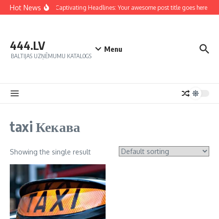
Hot News
Crafting Captivating Headlines: Your awesome post title goes here
444.LV
Menu
BALTIJAS UZŅĒMUMU KATALOGS
taxi Кекава
Showing the single result