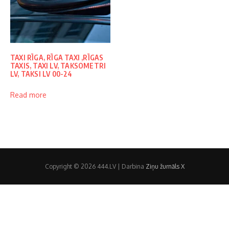
TAXI RĪGA, RĪGA TAXI ,RĪGAS
TAXIS, TAXI LV, TAKSOMETRI
LV, TAKSI LV 00-24
Read more
Copyright © 2026 444.LV | Darbina
Ziņu žurnāls X