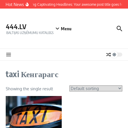
Hot News
Crafting Captivating Headlines: Your awesome post title goes here
444.LV
Menu
BALTIJAS UZŅĒMUMU KATALOGS
taxi Кенгарагс
Showing the single result