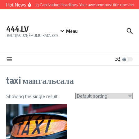
Hot News
Crafting Captivating Headlines: Your awesome post title goes here
444.LV
Menu
BALTIJAS UZŅĒMUMU KATALOGS
taxi мангальсала
Showing the single result