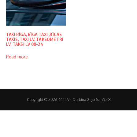
TAXI RĪGA, RĪGA TAXI ,RĪGAS
TAXIS, TAXI LV, TAKSOMETRI
LV, TAKSI LV 00-24
Read more
Copyright © 2026 444.LV | Darbina
Ziņu žurnāls X