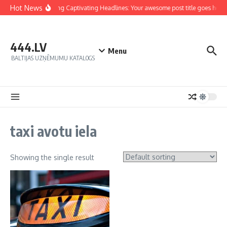
Hot News
Crafting Captivating Headlines: Your awesome post title goes here
444.LV
Menu
BALTIJAS UZŅĒMUMU KATALOGS
taxi avotu iela
Showing the single result