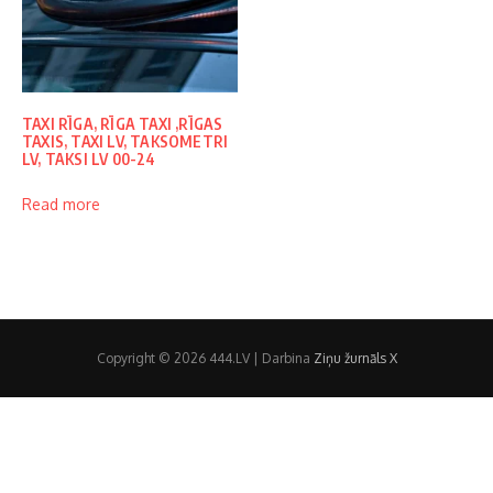
TAXI RĪGA, RĪGA TAXI ,RĪGAS
TAXIS, TAXI LV, TAKSOMETRI
LV, TAKSI LV 00-24
Read more
Copyright © 2026 444.LV | Darbina
Ziņu žurnāls X