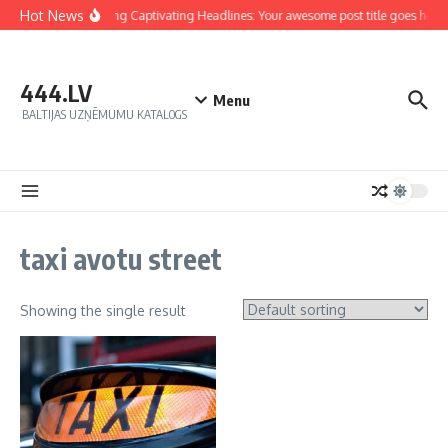
Hot News
Crafting Captivating Headlines: Your awesome post title goes here
444.LV
Menu
BALTIJAS UZŅĒMUMU KATALOGS
taxi avotu street
Showing the single result