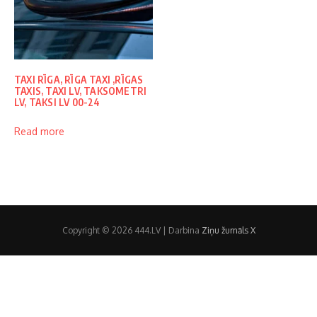
TAXI RĪGA, RĪGA TAXI ,RĪGAS
TAXIS, TAXI LV, TAKSOMETRI
LV, TAKSI LV 00-24
Read more
Copyright © 2026 444.LV | Darbina
Ziņu žurnāls X