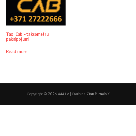
Taxi Cab – taksometru
pakalpojumi
Read more
Copyright © 2026 444.LV | Darbina
Ziņu žurnāls X