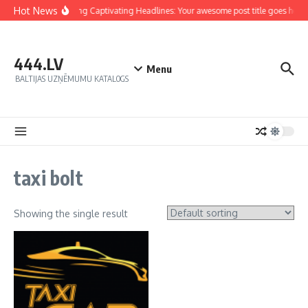
Hot News
Crafting Captivating Headlines: Your awesome post title goes here
444.LV
Menu
BALTIJAS UZŅĒMUMU KATALOGS
taxi bolt
Showing the single result