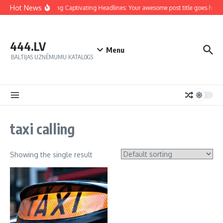
Hot News
Crafting Captivating Headlines: Your awesome post title goes here
444.LV
Menu
BALTIJAS UZŅĒMUMU KATALOGS
taxi calling
Showing the single result