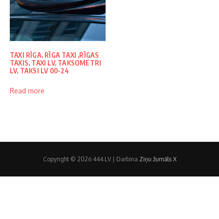
TAXI RĪGA, RĪGA TAXI ,RĪGAS
TAXIS, TAXI LV, TAKSOMETRI
LV, TAKSI LV 00-24
Read more
Copyright © 2026 444.LV | Darbina
Ziņu žurnāls X