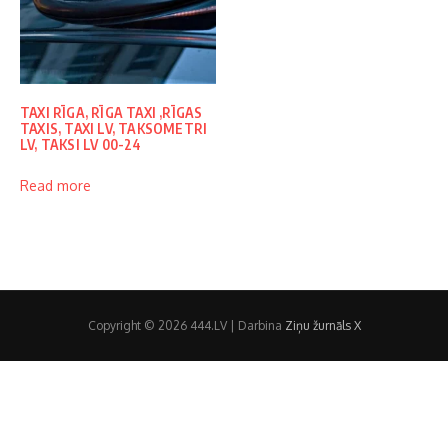
TAXI RĪGA, RĪGA TAXI ,RĪGAS
TAXIS, TAXI LV, TAKSOMETRI
LV, TAKSI LV 00-24
Read more
Copyright © 2026 444.LV | Darbina
Ziņu žurnāls X