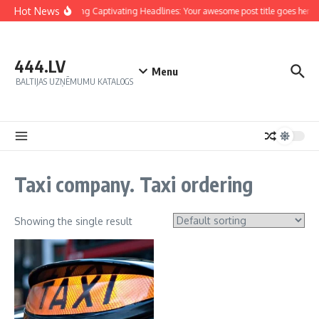
Hot News
Crafting Captivating Headlines: Your awesome post title goes here
444.LV
Menu
BALTIJAS UZŅĒMUMU KATALOGS
Taxi company. Taxi ordering
Showing the single result