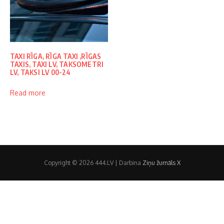
TAXI RĪGA, RĪGA TAXI ,RĪGAS
TAXIS, TAXI LV, TAKSOMETRI
LV, TAKSI LV 00-24
Read more
Copyright © 2026 444.LV | Darbina
Ziņu žurnāls X