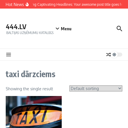
Hot News
Crafting Captivating Headlines: Your awesome post title goes here
444.LV
Menu
BALTIJAS UZŅĒMUMU KATALOGS
taxi dārzciems
Showing the single result