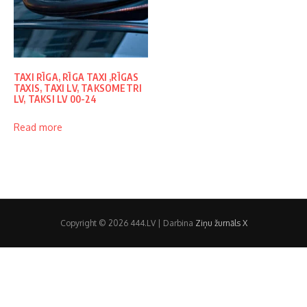
TAXI RĪGA, RĪGA TAXI ,RĪGAS
TAXIS, TAXI LV, TAKSOMETRI
LV, TAKSI LV 00-24
Read more
Copyright © 2026 444.LV | Darbina
Ziņu žurnāls X