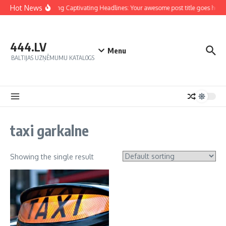
Hot News
Crafting Captivating Headlines: Your awesome post title goes here
444.LV
Menu
BALTIJAS UZŅĒMUMU KATALOGS
taxi garkalne
Showing the single result