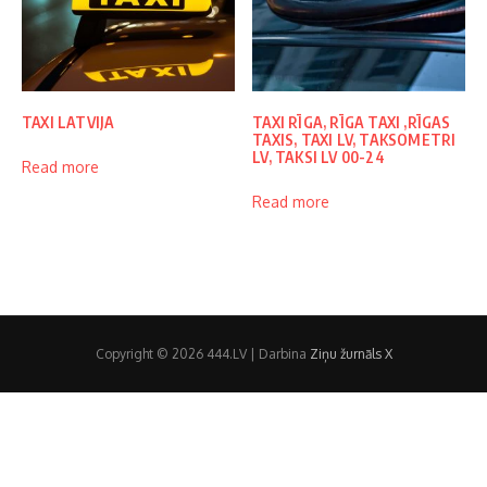
TAXI LATVIJA
TAXI RĪGA, RĪGA TAXI ,RĪGAS
TAXIS, TAXI LV, TAKSOMETRI
LV, TAKSI LV 00-24
Read more
Read more
Copyright © 2026 444.LV | Darbina
Ziņu žurnāls X