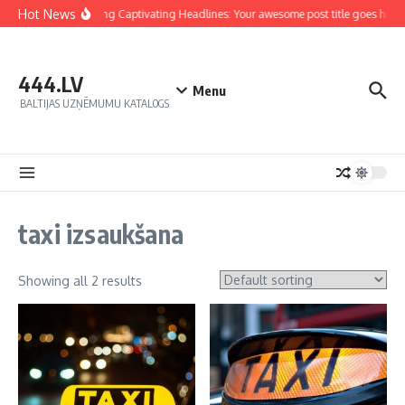
Hot News
Crafting Captivating Headlines: Your awesome post title goes here
444.LV
Menu
BALTIJAS UZŅĒMUMU KATALOGS
taxi izsaukšana
Showing all 2 results