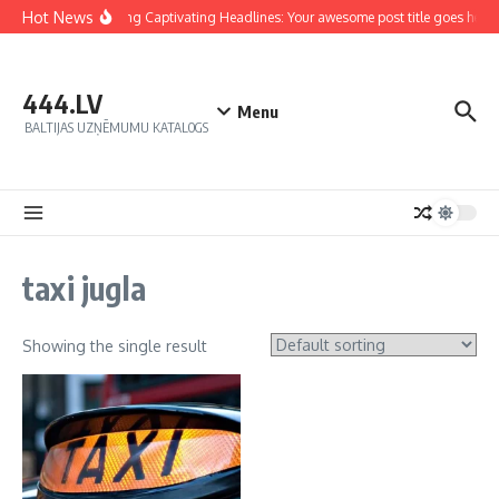
Hot News
Crafting Captivating Headlines: Your awesome post title goes here
444.LV
Menu
BALTIJAS UZŅĒMUMU KATALOGS
taxi jugla
Showing the single result