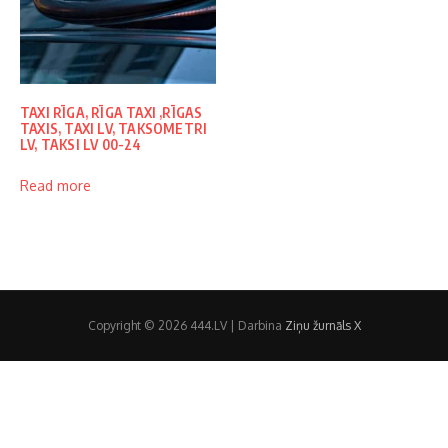
TAXI RĪGA, RĪGA TAXI ,RĪGAS
TAXIS, TAXI LV, TAKSOMETRI
LV, TAKSI LV 00-24
Read more
Copyright © 2026 444.LV | Darbina
Ziņu žurnāls X