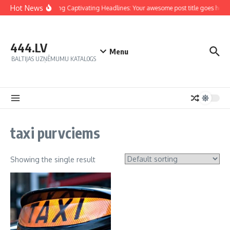
Hot News
Crafting Captivating Headlines: Your awesome post title goes here
444.LV
Menu
BALTIJAS UZŅĒMUMU KATALOGS
taxi purvciems
Showing the single result