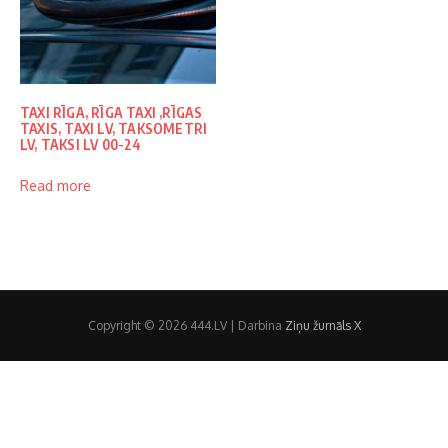
TAXI RĪGA, RĪGA TAXI ,RĪGAS
TAXIS, TAXI LV, TAKSOMETRI
LV, TAKSI LV 00-24
Read more
Copyright © 2026 444.LV | Darbina
Ziņu žurnāls X