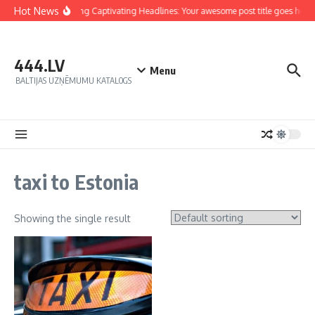
Hot News
Crafting Captivating Headlines: Your awesome post title goes here
444.LV
Menu
BALTIJAS UZŅĒMUMU KATALOGS
taxi to Estonia
Showing the single result