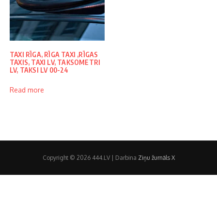
TAXI RĪGA, RĪGA TAXI ,RĪGAS
TAXIS, TAXI LV, TAKSOMETRI
LV, TAKSI LV 00-24
Read more
Copyright © 2026 444.LV | Darbina
Ziņu žurnāls X